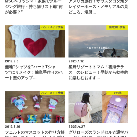
MSCベリッシマ・家族でクルー
アメリカ旅行！サウスダコタ州ク
ジング旅行・持ち物リスト編”何
レイジーホース・メモリアルの見
が必要？”
どころ、場所…
ハンドメイド情報
国内旅行情報
2019.9.5
2023.1.12
無地Tシャツを”ハートTシャ
星野リゾートトマム「雲海テラ
ツ”にリメイク！簡単手作りのハ
ス」のレビュー！早朝から効率的
ート型のアップ…
に楽しむおすす…
ハンドメイド情報
その他
2019.5.10
2023.4.27
フェルトのマスコットの作り方解
グリローズのランドセル☆通学バ