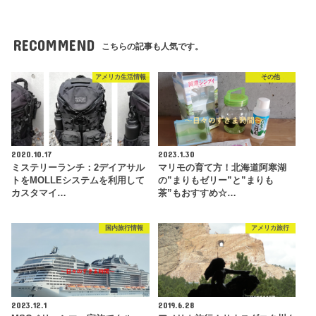
RECOMMEND
こちらの記事も人気です。
アメリカ生活情報
その他
2020.10.17
2023.1.30
ミステリーランチ：2デイアサル
マリモの育て方！北海道阿寒湖
トをMOLLEシステムを利用して
の”まりもゼリー”と”まりも
カスタマイ…
茶”もおすすめ☆…
国内旅行情報
アメリカ旅行
2023.12.1
2019.6.28