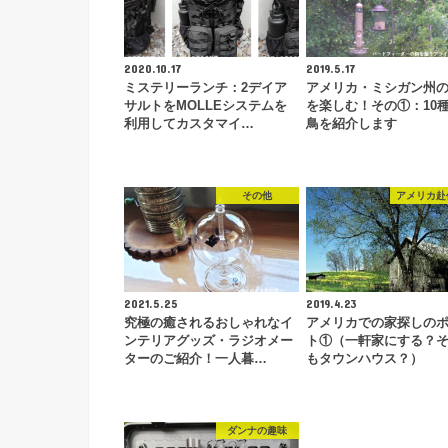
2020.10.17
2019.5.17
ミステリーランチ：2デイア
アメリカ・ミシガン州
サルトをMOLLEシステムを
を楽しむ！その①：10
利用してカスタマイ…
鳥を紹介します
その他
アメリカ赴
2021.5.25
2019.4.23
究極の癒されるおしゃれなイ
アメリカでの家探しの
ンテリアグッズ・ラジオメー
ト①（一軒家にする？
ターのご紹介！一人暮…
もタウンハウス？）
ダンナの趣味