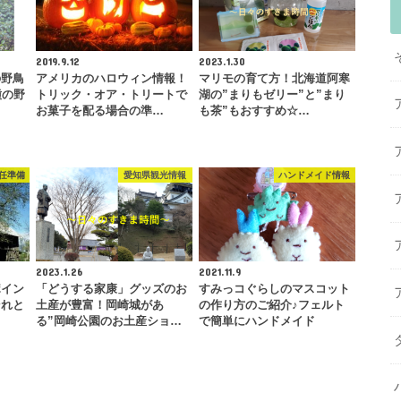
2019.9.12
2023.1.30
の野鳥
アメリカのハロウィン情報！
マリモの育て方！北海道阿寒
種の野
トリック・オア・トリートで
湖の”まりもゼリー”と”まり
お菓子を配る場合の準…
も茶”もおすすめ☆…
任準備
愛知県観光情報
ハンドメイド情報
2023.1.26
2021.11.9
ポイン
「どうする家康」グッズのお
すみっコぐらしのマスコット
それと
土産が豊富！岡崎城があ
の作り方のご紹介♪フェルト
る”岡崎公園のお土産ショ…
で簡単にハンドメイド