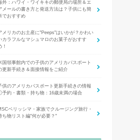
海外：ハワイ・ワイキキの郵便局の場所＆エ
アメールの書き方と発送方法は？子供にも簡
単でおすすめ
アメリカのお土産に”Peeps”はいかが？かわい
いカラフルなマシュマロのお菓子がおすす
め！
米国領事館内での子供のアメリカパスポート
の更新手続き＆面接情報をご紹介
子供のアメリカパスポート更新手続きの情報
①予約・書類・持ち物：16歳未満の場合
MSCベリッシマ・家族でクルージング旅行・
持ち物リスト編”何が必要？”