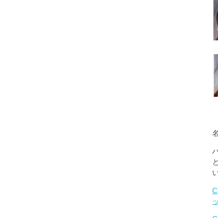
名
C
ッ