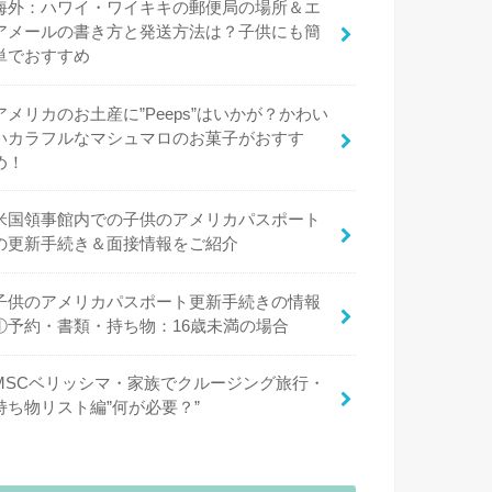
海外：ハワイ・ワイキキの郵便局の場所＆エ
アメールの書き方と発送方法は？子供にも簡
単でおすすめ
アメリカのお土産に”Peeps”はいかが？かわい
いカラフルなマシュマロのお菓子がおすす
め！
米国領事館内での子供のアメリカパスポート
の更新手続き＆面接情報をご紹介
子供のアメリカパスポート更新手続きの情報
①予約・書類・持ち物：16歳未満の場合
MSCベリッシマ・家族でクルージング旅行・
持ち物リスト編”何が必要？”