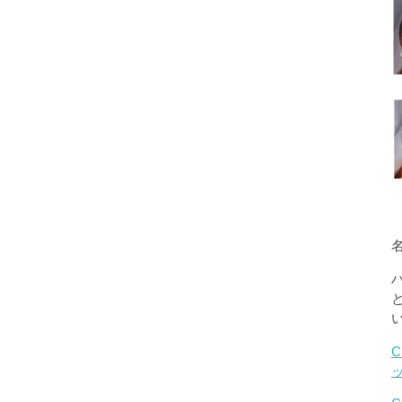
名
C
ッ