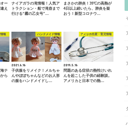
のオー
ナイアガラの滝情報！人気ア
まさかの肺炎！39℃の高熱が
間違え
トラクション・船で滝壺まで
4日以上続いたら、肺炎を疑
…
行ける“霧の乙女号”…
おう！新型コロナウ…
行情報
ハンドメイド情報
アメリカ出産・育児情報
2021.6.16
2019.5.16
雲海テ
子供服をリメイク！メルちゃ
問題のある症状の熱性けいれ
朝から
んやぽぽちゃんなどのお人形
んを起こした子供の経験談。
…
の服をハンドメイドし…
アメリカと日本での熱…