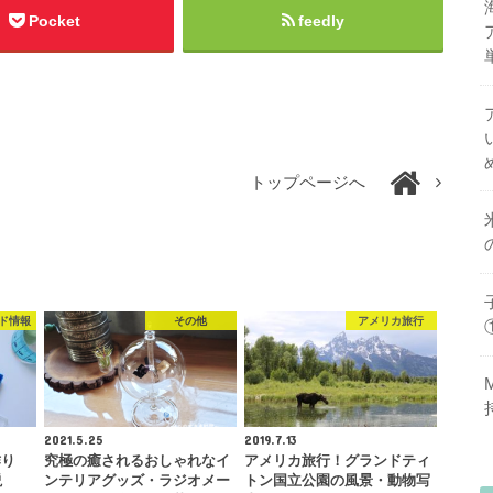
Pocket
feedly
トップページへ
ド情報
その他
アメリカ旅行
2021.5.25
2019.7.13
作り
究極の癒されるおしゃれなイ
アメリカ旅行！グランドティ
説
ンテリアグッズ・ラジオメー
トン国立公園の風景・動物写