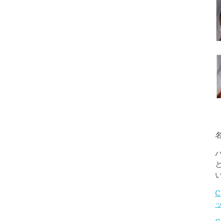
名
C
ッ