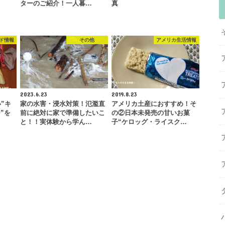
ターのご紹介！一人暮…
真
ド情報
その他
アメリカ生活情報
2023.6.23
2019.8.23
”キ
家の水害・浸水対策！氾濫直
アメリカ土産におすすめ！そ
”を
前に絶対に家で準備したいこ
の②日本未発売の甘いお菓
と！！実体験から学ん…
子“ケロッグ・ライスク…