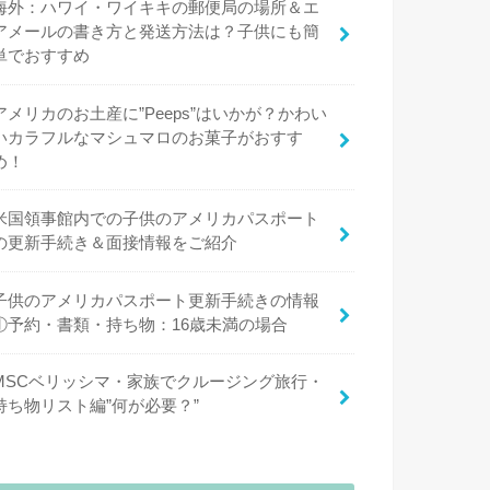
海外：ハワイ・ワイキキの郵便局の場所＆エ
アメールの書き方と発送方法は？子供にも簡
単でおすすめ
アメリカのお土産に”Peeps”はいかが？かわい
いカラフルなマシュマロのお菓子がおすす
め！
米国領事館内での子供のアメリカパスポート
の更新手続き＆面接情報をご紹介
子供のアメリカパスポート更新手続きの情報
①予約・書類・持ち物：16歳未満の場合
MSCベリッシマ・家族でクルージング旅行・
持ち物リスト編”何が必要？”