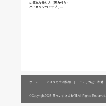
の簡単な作り方（裏布付き・
バイオリンのアップリ…
ホーム
アメリカ生活情報
アメリカ赴任準備
©Copyright2026
日々のすきま時間
.All Rights Reserved.