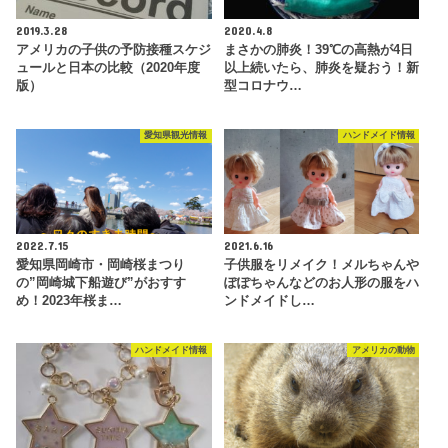
2019.3.28
2020.4.8
アメリカの子供の予防接種スケジ
まさかの肺炎！39℃の高熱が4日
ュールと日本の比較（2020年度
以上続いたら、肺炎を疑おう！新
版）
型コロナウ…
愛知県観光情報
ハンドメイド情報
2022.7.15
2021.6.16
愛知県岡崎市・岡崎桜まつり
子供服をリメイク！メルちゃんや
の”岡崎城下船遊び”がおすす
ぽぽちゃんなどのお人形の服をハ
め！2023年桜ま…
ンドメイドし…
ハンドメイド情報
アメリカの動物