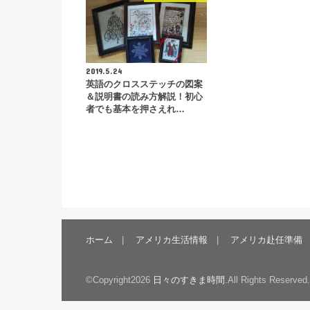
2019.5.24
英語のクロスステッチの図案
＆説明書の読み方解説！初心
者でも基本を押さえれ…
ホーム
アメリカ生活情報
アメリカ赴任準備
©Copyright2026
日々のすきま時間
.All Rights Reserved.