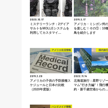
2020.10.17
2019.5.17
ミステリーランチ：2デイア
アメリカ・ミシガン州
サルトをMOLLEシステムを
を楽しむ！その①：10
利用してカスタマイ…
鳥を紹介します
アメリカ生活情報
国内旅
2019.3.28
2022.11.14
アメリカの子供の予防接種ス
北海道旅行：星野リゾ
ケジュールと日本の比較
マム”行き方編”！飛行
（2020年度版）
約・新千歳空港からの
ハンドメイド情報