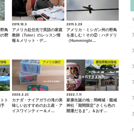
2019.10.5
2019.5.20
の野鳥
アメリカ赴任先で英語の家庭
アメリカ・ミシガン州の野鳥
種の野
教師（Tutor）のレッスン情
を楽しむ！その②：ハチドリ
報＆メリット・デ…
（Hummingbi…
行情報
アメリカ旅行
愛知県観光情報
2020.2.23
2022.7.11
ートト
カナダ・ナイアガラの滝の美
家康生誕の地：岡崎城・龍城
機予
味しいおすすめのお土産・ア
神社「期間限定”さくら色の
…
イスワインティー＆メ…
開運だるま”」＆おす…