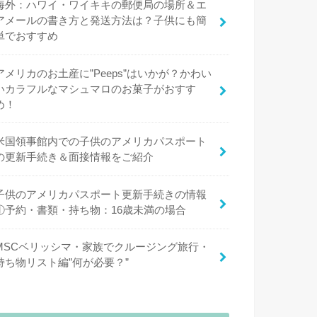
海外：ハワイ・ワイキキの郵便局の場所＆エ
アメールの書き方と発送方法は？子供にも簡
単でおすすめ
アメリカのお土産に”Peeps”はいかが？かわい
いカラフルなマシュマロのお菓子がおすす
め！
米国領事館内での子供のアメリカパスポート
の更新手続き＆面接情報をご紹介
子供のアメリカパスポート更新手続きの情報
①予約・書類・持ち物：16歳未満の場合
MSCベリッシマ・家族でクルージング旅行・
持ち物リスト編”何が必要？”