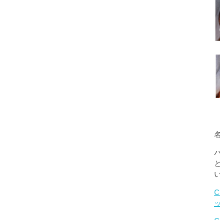
名
C
ッ