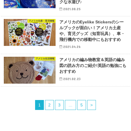
クな水遊び♪
2021.08.25
アメリカ出産・育児情報
アメリカのEyelike Stickersのシー
ルブックが面白い！アメリカ土産
や、育児グッズ（知育玩具）、車・
飛行機内での移動中にもおすすめ
2021.04.26
アメリカ生活情報
アメリカの編み物教室＆英語の編み
図の読み方のご紹介!英語の勉強にも
おすすめ
2021.02.23
1
2
3
…
5
>