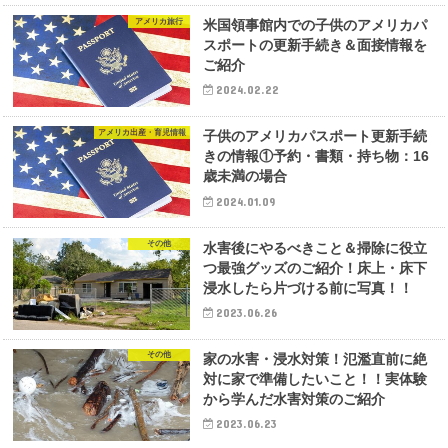
アメリカ旅行
米国領事館内での子供のアメリカパ
スポートの更新手続き＆面接情報を
ご紹介
2024.02.22
アメリカ出産・育児情報
子供のアメリカパスポート更新手続
きの情報①予約・書類・持ち物：16
歳未満の場合
2024.01.09
その他
水害後にやるべきこと＆掃除に役立
つ最強グッズのご紹介！床上・床下
浸水したら片づける前に写真！！
2023.06.26
その他
家の水害・浸水対策！氾濫直前に絶
対に家で準備したいこと！！実体験
から学んだ水害対策のご紹介
2023.06.23