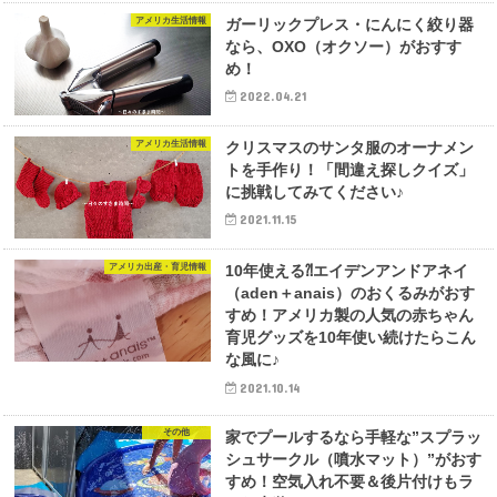
アメリカ生活情報
ガーリックプレス・にんにく絞り器
なら、OXO（オクソー）がおすす
め！
2022.04.21
アメリカ生活情報
クリスマスのサンタ服のオーナメン
トを手作り！「間違え探しクイズ」
に挑戦してみてください♪
2021.11.15
アメリカ出産・育児情報
10年使える⁈エイデンアンドアネイ
（aden＋anais）のおくるみがおす
すめ！アメリカ製の人気の赤ちゃん
育児グッズを10年使い続けたらこん
な風に♪
2021.10.14
その他
家でプールするなら手軽な”スプラッ
シュサークル（噴水マット）”がおす
すめ！空気入れ不要＆後片付けもラ