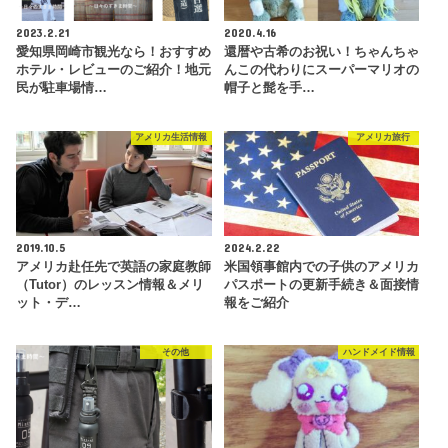
2023.2.21
2020.4.16
愛知県岡崎市観光なら！おすすめ
還暦や古希のお祝い！ちゃんちゃ
ホテル・レビューのご紹介！地元
んこの代わりにスーパーマリオの
民が駐車場情…
帽子と髭を手…
アメリカ生活情報
アメリカ旅行
2019.10.5
2024.2.22
アメリカ赴任先で英語の家庭教師
米国領事館内での子供のアメリカ
（Tutor）のレッスン情報＆メリ
パスポートの更新手続き＆面接情
ット・デ…
報をご紹介
その他
ハンドメイド情報