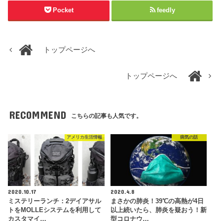
Pocket
feedly
トップページへ
トップページへ
RECOMMEND
こちらの記事も人気です。
アメリカ生活情報
病気の話
2020.10.17
2020.4.8
ミステリーランチ：2デイアサル
まさかの肺炎！39℃の高熱が4日
トをMOLLEシステムを利用して
以上続いたら、肺炎を疑おう！新
カスタマイ…
型コロナウ…