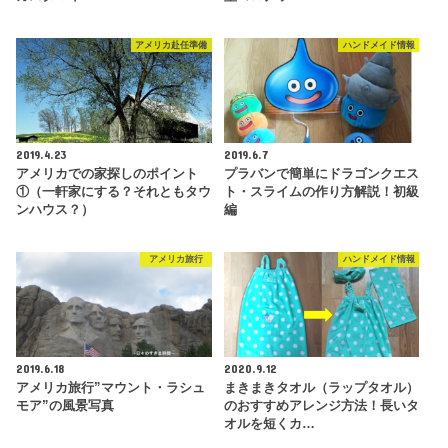
アメリカ赴任準備
ハンドメイド情報
2019.4.23
2019.6.7
アメリカでの家探しのポイント
プラバンで簡単にドラゴンクエス
①（一軒家にする？それともタウ
ト・スライムの作り方解説！初級
ンハウス？）
編
アメリカ旅行
ハンドメイド情報
2019.6.18
2020.9.12
アメリカ旅行”マウント・ラシュ
まきまきタオル（ラップタオル）
モア”の風景写真
のおすすめアレンジ方法！長いタ
オルを短くカ…