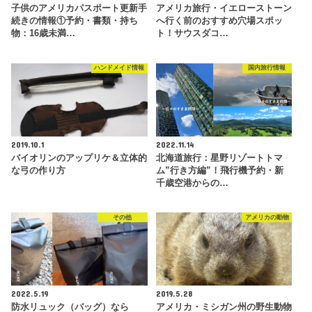
子供のアメリカパスポート更新手
アメリカ旅行・イエローストーン
続きの情報①予約・書類・持ち
へ行く前のおすすめ穴場スポッ
物：16歳未満…
ト！サウスダコ…
ハンドメイド情報
国内旅行情報
2019.10.1
2022.11.14
バイオリンのアップリケ＆立体的
北海道旅行：星野リゾートトマ
な弓の作り方
ム”行き方編”！飛行機予約・新
千歳空港からの…
その他
アメリカの動物
2022.5.19
2019.5.28
防水リュック（バッグ）なら
アメリカ・ミシガン州の野生動物