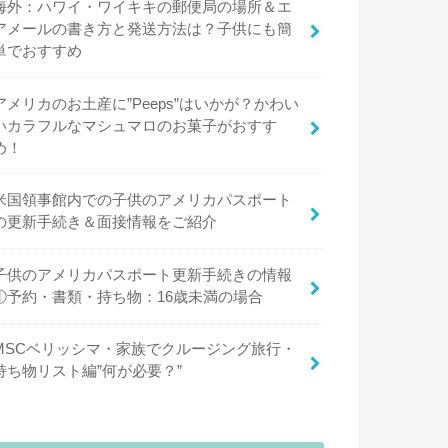
海外：ハワイ・ワイキキの郵便局の場所＆エ
アメールの書き方と発送方法は？子供にも簡
単でおすすめ
アメリカのお土産に”Peeps”はいかが？かわい
いカラフルなマシュマロのお菓子がおすす
め！
米国領事館内での子供のアメリカパスポート
の更新手続き＆面接情報をご紹介
子供のアメリカパスポート更新手続きの情報
①予約・書類・持ち物：16歳未満の場合
MSCベリッシマ・家族でクルージング旅行・
持ち物リスト編”何が必要？”