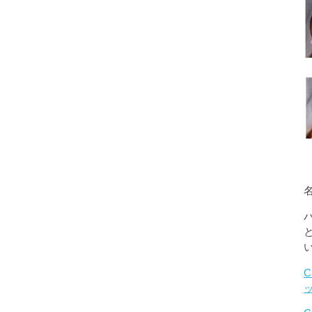
名
C
ッ