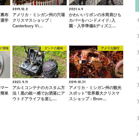
2019.12.2
2021.4.9
！裏布
アメリカ・ミシガン州の穴場
かわいいリボンの水筒肩ひも
＆通学
クリスマスショップ：
カバーをハンドメイド♪入
…
Canterbury Vi…
園・入学準備&ディズニ…
ド情報
ダンナの趣味
アメリカ旅行
2023.9.11
2019.10.31
のマー
アルミコンテナのカスタム方
アメリカ・ミシガン州の観光
！簡単
法！黒の統一感でお洒落にア
スポット”世界最大クリスマ
…
ウトドアライフを楽し…
スショップ：Bron…