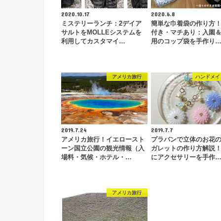
2020.10.17
2020.6.8
ミステリーランチ：2デイア
簡単な巾着袋の作り方
サルトをMOLLEシステムを
付き・マチあり：入園
利用してカスタマイ…
用のコップ袋を手作り
アメリカ旅行
ハンドメイ
2019.7.24
2019.7.7
アメリカ旅行！イエロースト
プラバンで立体のお花
ーン国立公園の観光情報（入
ガレットの作り方解説
場料・気候・ホテル・…
にアクセサリーを手作
アメリカ旅行