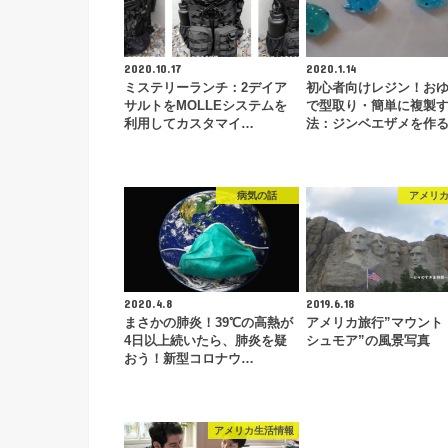
2020.10.17
2020.1.14
ミステリーランチ：2デイア
初心者向けレジン！お
サルトをMOLLEシステムを
で型取り・簡単に複製
利用してカスタマイ…
法：ジンベエザメを作
病気の話
アメリ
2020.4.8
2019.6.18
まさかの肺炎！39℃の高熱が
アメリカ旅行”マウント
4日以上続いたら、肺炎を疑
シュモア”の風景写真
おう！新型コロナウ…
アメリカ生活情報