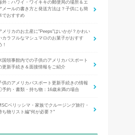
海外：ハワイ・ワイキキの郵便局の場所＆エ
アメールの書き方と発送方法は？子供にも簡
単でおすすめ
アメリカのお土産に”Peeps”はいかが？かわい
いカラフルなマシュマロのお菓子がおすす
め！
米国領事館内での子供のアメリカパスポート
の更新手続き＆面接情報をご紹介
子供のアメリカパスポート更新手続きの情報
①予約・書類・持ち物：16歳未満の場合
MSCベリッシマ・家族でクルージング旅行・
持ち物リスト編”何が必要？”