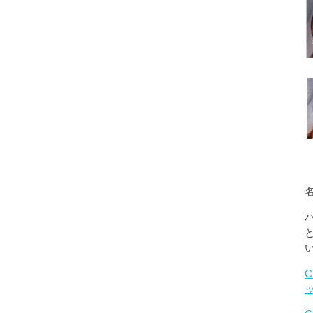
名
C
ッ