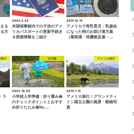
2024.2.22
2019.12.19
ゆまる
米国領事館内での子供のアメ
アメリカで母乳育児：乳腺炎
する方
リカパスポートの更新手続き
になった時のお助け漢方薬
る
＆面接情報をご紹介
（葛根湯・排膿散及湯・…
カ旅行
その他
アメリカ旅行
2022.10.20
2019.7.13
・ラ
小学校入学準備：折り畳み傘
アメリカ旅行！グランドティ
のチェックポイントとおすす
トン国立公園の風景・動物写
め折りたたみ傘No.…
真