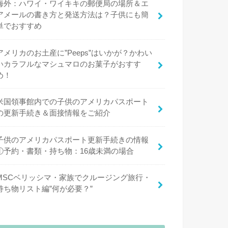
海外：ハワイ・ワイキキの郵便局の場所＆エ
アメールの書き方と発送方法は？子供にも簡
単でおすすめ
アメリカのお土産に”Peeps”はいかが？かわい
いカラフルなマシュマロのお菓子がおすす
め！
米国領事館内での子供のアメリカパスポート
の更新手続き＆面接情報をご紹介
子供のアメリカパスポート更新手続きの情報
①予約・書類・持ち物：16歳未満の場合
MSCベリッシマ・家族でクルージング旅行・
持ち物リスト編”何が必要？”