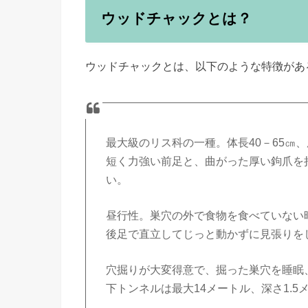
ウッドチャックとは？
ウッドチャックとは、以下のような特徴があるそ
最大級のリス科の一種。体長40－65㎝
短く力強い前足と、曲がった厚い鉤爪を
い。
昼行性。巣穴の外で食物を食べていない
後足で直立してじっと動かずに見張りを
穴掘りが大変得意で、掘った巣穴を睡眠
下トンネルは最大14メートル、深さ1.5