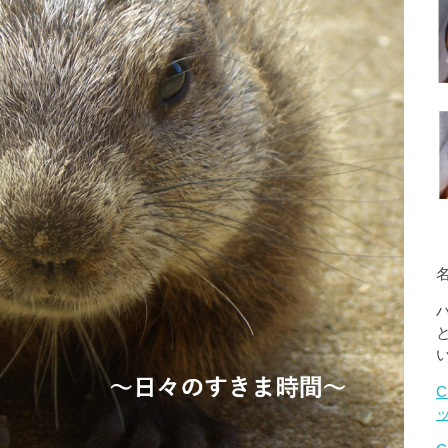
名
C
ッ