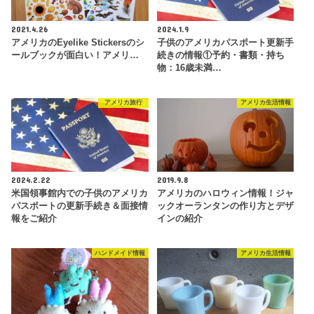
2021.4.26
2024.1.9
アメリカのEyelike Stickersのシ
子供のアメリカパスポート更新手
ールブックが面白い！アメリ…
続きの情報①予約・書類・持ち
物：16歳未満…
アメリカ旅行
アメリカ生活情報
2024.2.22
2019.9.8
米国領事館内での子供のアメリカ
アメリカのハロウィン情報！ジャ
パスポートの更新手続き＆面接情
ックオーランタンの作り方とデザ
報をご紹介
インの紹介
ハンドメイド情報
アメリカ生活情報