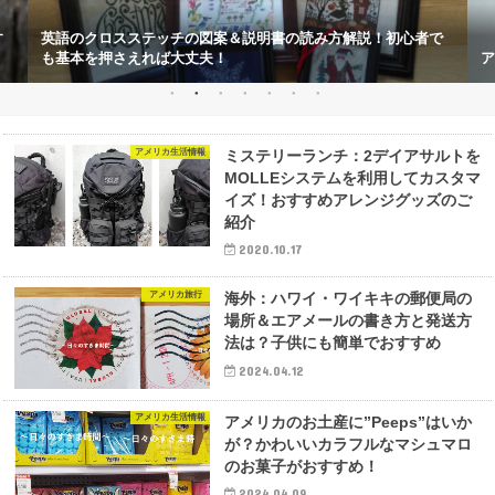
す
英語のクロスステッチの図案＆説明書の読み方解説！初心者で
も基本を押さえれば大丈夫！
ア
アメリカ生活情報
ミステリーランチ：2デイアサルトを
MOLLEシステムを利用してカスタマ
イズ！おすすめアレンジグッズのご
紹介
2020.10.17
アメリカ旅行
海外：ハワイ・ワイキキの郵便局の
場所＆エアメールの書き方と発送方
法は？子供にも簡単でおすすめ
2024.04.12
アメリカ生活情報
アメリカのお土産に”Peeps”はいか
が？かわいいカラフルなマシュマロ
のお菓子がおすすめ！
2024.04.09