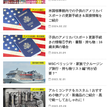
アメリカ旅行
米国領事館内での子供のアメリカパ
スポートの更新手続き＆面接情報を
ご紹介
2024.02.22
アメリカ出産・育児情報
子供のアメリカパスポート更新手続
きの情報①予約・書類・持ち物：16
歳未満の場合
2024.01.09
国内旅行情報
MSCベリッシマ・家族でクルージン
グ旅行・持ち物リスト編”何が必
要？”
2023.12.01
ダンナの趣味
アルミコンテナをカスタム！おすす
め小物グッズ・装備品のご紹介・黒
で統一しておしゃれに！
2023.09.28