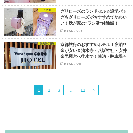
その他
グリローズのランドセル☆通学バッ
グもグリローズがおすすめでかわい
い！我が家の”ラン活”体験談！
2023.04.27
国内旅行情報
京都旅行のおすすめホテル！宿泊料
金が安い＆清水寺・八坂神社・安井
金毘羅宮へ徒歩で！連泊・駐車場も
2023.04.11
1
2
3
…
12
>