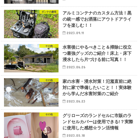
ダンナの趣味
アルミコンテナのカスタム方法！黒
の統一感でお洒落にアウトドアライ
フを楽しむ！！
2023.09.11
その他
水害後にやるべきこと＆掃除に役立
つ最強グッズのご紹介！床上・床下
浸水したら片づける前に写真！！
2023.06.26
その他
家の水害・浸水対策！氾濫直前に絶
対に家で準備したいこと！！実体験
から学んだ水害対策のご紹介
2023.06.23
その他
グリローズのランドセルに市販のラ
ンドセルカバーは使用できる!？実際
に使用した感想☆ラン活情報
2023.05.18