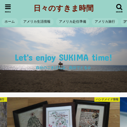
日々のすきま時間
menu
search
ホーム
アメリカ生活情報
アメリカ赴任準備
アメリカ旅行
Let's enjoy SUKIMA time!
自分のごきげんは、自分でとる☆
旅行
ハンドメイド情報