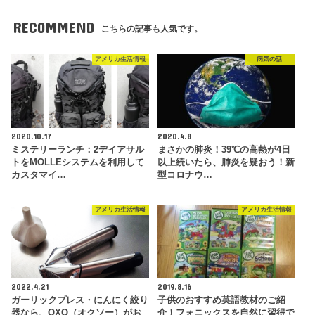
RECOMMEND
こちらの記事も人気です。
アメリカ生活情報
病気の話
2020.10.17
2020.4.8
ミステリーランチ：2デイアサル
まさかの肺炎！39℃の高熱が4日
トをMOLLEシステムを利用して
以上続いたら、肺炎を疑おう！新
カスタマイ…
型コロナウ…
アメリカ生活情報
アメリカ生活情報
2022.4.21
2019.8.16
ガーリックプレス・にんにく絞り
子供のおすすめ英語教材のご紹
器なら、OXO（オクソー）がお
介！フォニックスを自然に習得で