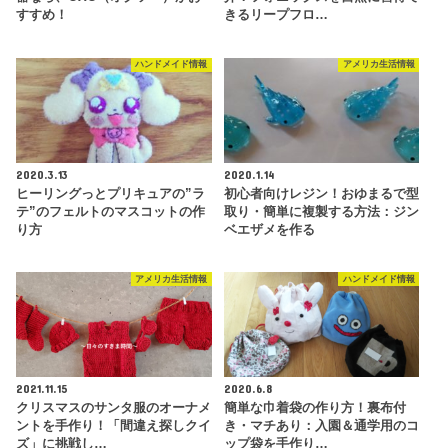
すすめ！
きるリープフロ…
ハンドメイド情報
アメリカ生活情報
2020.3.13
2020.1.14
ヒーリングっとプリキュアの”ラ
初心者向けレジン！おゆまるで型
テ”のフェルトのマスコットの作
取り・簡単に複製する方法：ジン
り方
ベエザメを作る
アメリカ生活情報
ハンドメイド情報
2021.11.15
2020.6.8
クリスマスのサンタ服のオーナメ
簡単な巾着袋の作り方！裏布付
ントを手作り！「間違え探しクイ
き・マチあり：入園＆通学用のコ
ズ」に挑戦し…
ップ袋を手作り…