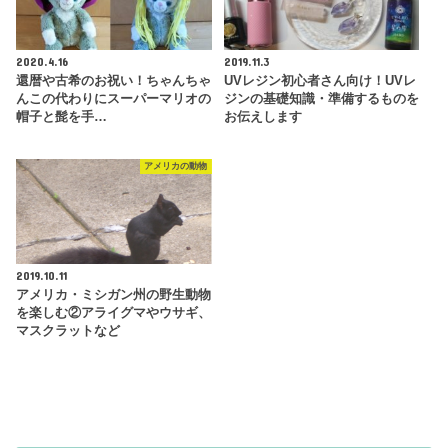
2020.4.16
2019.11.3
還暦や古希のお祝い！ちゃんちゃ
UVレジン初心者さん向け！UVレ
んこの代わりにスーパーマリオの
ジンの基礎知識・準備するものを
帽子と髭を手…
お伝えします
アメリカの動物
2019.10.11
アメリカ・ミシガン州の野生動物
を楽しむ②アライグマやウサギ、
マスクラットなど