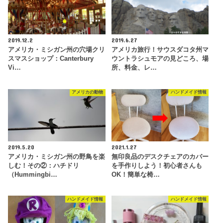
2019.12.2
2019.6.27
アメリカ・ミシガン州の穴場クリ
アメリカ旅行！サウスダコタ州マ
スマスショップ：Canterbury
ウントラシュモアの見どころ、場
Vi…
所、料金、レ…
アメリカの動物
ハンドメイド情報
2019.5.20
2021.1.27
アメリカ・ミシガン州の野鳥を楽
無印良品のデスクチェアのカバー
しむ！その②：ハチドリ
を手作りしよう！初心者さんも
（Hummingbi…
OK！簡単な椅…
ハンドメイド情報
ハンドメイド情報