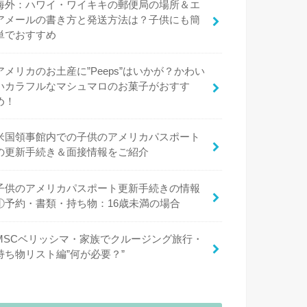
海外：ハワイ・ワイキキの郵便局の場所＆エ
アメールの書き方と発送方法は？子供にも簡
単でおすすめ
アメリカのお土産に”Peeps”はいかが？かわい
いカラフルなマシュマロのお菓子がおすす
め！
米国領事館内での子供のアメリカパスポート
の更新手続き＆面接情報をご紹介
子供のアメリカパスポート更新手続きの情報
①予約・書類・持ち物：16歳未満の場合
MSCベリッシマ・家族でクルージング旅行・
持ち物リスト編”何が必要？”