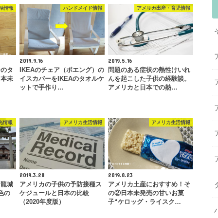
活情報
ハンドメイド情報
アメリカ出産・育児情報
2019.9.16
2019.5.16
ーのタ
IKEAのチェア（ポエング）の
問題のある症状の熱性けいれ
日本未
イスカバーをIKEAのタオルケ
んを起こした子供の経験談。
ットで手作り…
アメリカと日本での熱…
光情報
アメリカ生活情報
アメリカ生活情報
2019.3.28
2019.8.23
・龍城
アメリカの子供の予防接種ス
アメリカ土産におすすめ！そ
色の
ケジュールと日本の比較
の②日本未発売の甘いお菓
（2020年度版）
子“ケロッグ・ライスク…