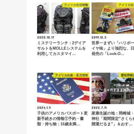
アメリカ生活情報
アメリカ生
2020.10.17
2019.12.5
ミステリーランチ：2デイア
世界一まずい「ハリボ
サルトをMOLLEシステムを
イヤ味」より強烈な、
利用してカスタマイ…
発売の「Look-O…
アメリカ出産・育児情報
愛知県観
2024.1.9
2022.7.11
子供のアメリカパスポート更
家康生誕の地：岡崎城
新手続きの情報①予約・書
神社「期間限定”さくら
類・持ち物：16歳未満…
開運だるま”」＆おす…