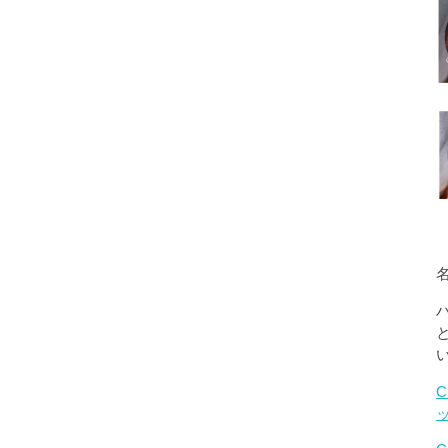
名
C
ッ