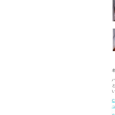
名
C
ッ