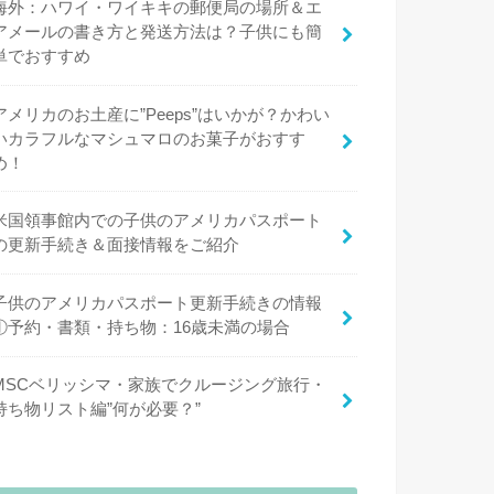
海外：ハワイ・ワイキキの郵便局の場所＆エ
アメールの書き方と発送方法は？子供にも簡
単でおすすめ
アメリカのお土産に”Peeps”はいかが？かわい
いカラフルなマシュマロのお菓子がおすす
め！
米国領事館内での子供のアメリカパスポート
の更新手続き＆面接情報をご紹介
子供のアメリカパスポート更新手続きの情報
①予約・書類・持ち物：16歳未満の場合
MSCベリッシマ・家族でクルージング旅行・
持ち物リスト編”何が必要？”