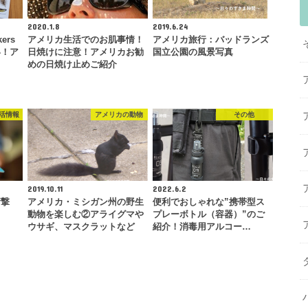
2020.1.8
2019.6.24
ers
アメリカ生活でのお肌事情！
アメリカ旅行：バッドランズ
い！ア
日焼けに注意！アメリカお勧
国立公園の風景写真
めの日焼け止めご紹介
活情報
アメリカの動物
その他
2019.10.11
2022.6.2
衝撃
アメリカ・ミシガン州の野生
便利でおしゃれな”携帯型ス
動物を楽しむ②アライグマや
プレーボトル（容器）”のご
ウサギ、マスクラットなど
紹介！消毒用アルコー…