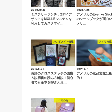
2020.10.17
2021.4.26
ミステリーランチ：2デイア
アメリカのEyelike Stick
サルトをMOLLEシステムを
のシールブックが面白
利用してカスタマイ…
メリ…
ハンドメイド情報
アメリカ生
2019.5.24
2019.5.7
英語のクロスステッチの図案
アメリカの返品文化は
＆説明書の読み方解説！初心
的！
者でも基本を押さえれ…
その他