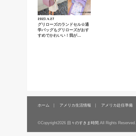
2023.4.27
グリローズのランドセル☆通
学バッグもグリローズがおす
すめでかわいい！我が…
ホーム
アメリカ生活情報
アメリカ赴任準備
©Copyright2026
日々のすきま時間
.All Rights Reserved.