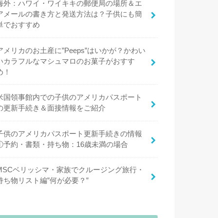
海外：ハワイ・ワイキキの郵便局の場所＆エ
アメールの書き方と発送方法は？子供にも簡
単でおすすめ
アメリカのお土産に”Peeps”はいかが？かわい
いカラフルなマシュマロのお菓子がおすす
め！
米国領事館内での子供のアメリカパスポート
の更新手続き＆面接情報をご紹介
子供のアメリカパスポート更新手続きの情報
①予約・書類・持ち物：16歳未満の場合
MSCベリッシマ・家族でクルージング旅行・
持ち物リスト編”何が必要？”