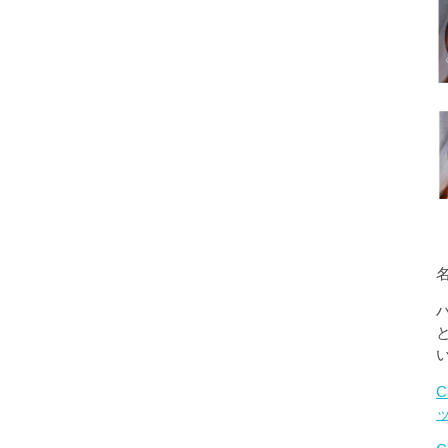
名
C
ッ