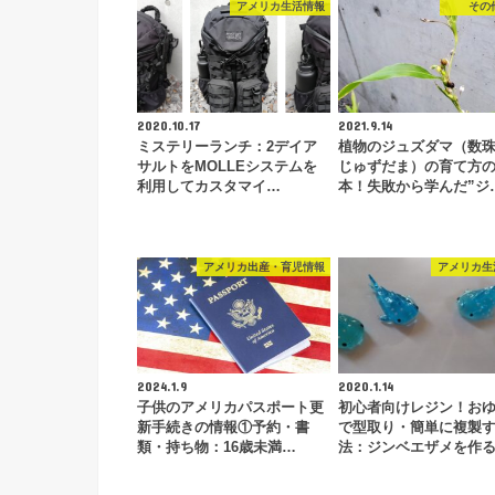
アメリカ生活情報
その
2020.10.17
2021.9.14
ミステリーランチ：2デイア
植物のジュズダマ（数
サルトをMOLLEシステムを
じゅずだま）の育て方
利用してカスタマイ…
本！失敗から学んだ”ジ
アメリカ出産・育児情報
アメリカ生
2024.1.9
2020.1.14
子供のアメリカパスポート更
初心者向けレジン！お
新手続きの情報①予約・書
で型取り・簡単に複製
類・持ち物：16歳未満…
法：ジンベエザメを作