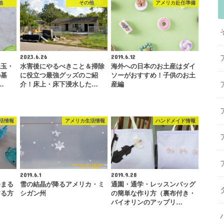
他
その他
アメリカ赴任準備
2023.6.26
2019.6.12
珠玉・
水害後にやるべきこと＆掃除
海外への日本のお土産はダイ
の基
に役立つ最強グッズのご紹
ソーがおすすめ！子供のお土
…
介！床上・床下浸水した…
産編
活情報
アメリカ生活情報
ハンドメイド情報
2019.6.1
2019.9.28
ゆまる
雪の結晶が降るアメリカ・ミ
通園・通学・レッスンバッグ
する方
シガン州
の簡単な作り方（裏布付き・
る
バイオリンのアップリ…