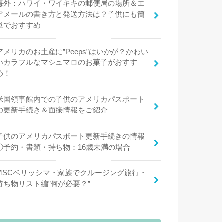
海外：ハワイ・ワイキキの郵便局の場所＆エ
アメールの書き方と発送方法は？子供にも簡
単でおすすめ
アメリカのお土産に”Peeps”はいかが？かわい
いカラフルなマシュマロのお菓子がおすす
め！
米国領事館内での子供のアメリカパスポート
の更新手続き＆面接情報をご紹介
子供のアメリカパスポート更新手続きの情報
①予約・書類・持ち物：16歳未満の場合
MSCベリッシマ・家族でクルージング旅行・
持ち物リスト編”何が必要？”