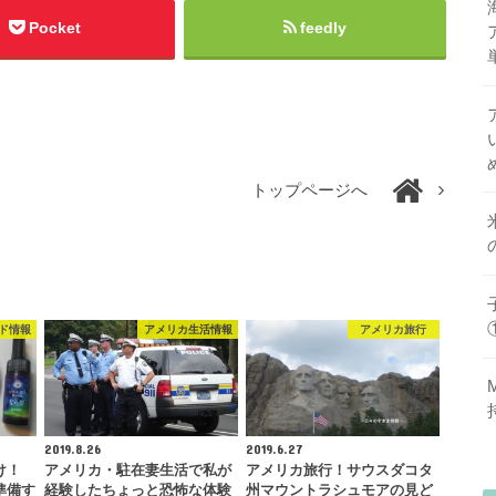
Pocket
feedly
トップページへ
ド情報
アメリカ生活情報
アメリカ旅行
2019.8.26
2019.6.27
け！
アメリカ・駐在妻生活で私が
アメリカ旅行！サウスダコタ
準備す
経験したちょっと恐怖な体験
州マウントラシュモアの見ど