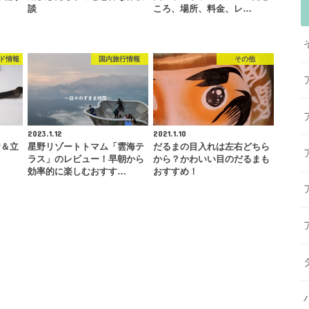
談
ころ、場所、料金、レ…
ド情報
国内旅行情報
その他
2023.1.12
2021.1.10
ケ＆立
星野リゾートトマム「雲海テ
だるまの目入れは左右どちら
ラス」のレビュー！早朝から
から？かわいい目のだるまも
効率的に楽しむおすす…
おすすめ！