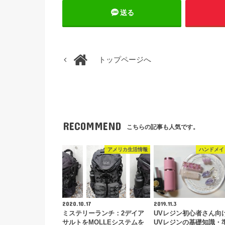
送る
トップページへ
RECOMMEND
こちらの記事も人気です。
アメリカ生活情報
ハンドメイ
2020.10.17
2019.11.3
ミステリーランチ：2デイア
UVレジン初心者さん向
サルトをMOLLEシステムを
UVレジンの基礎知識・