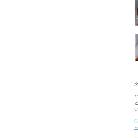
名
C
ッ