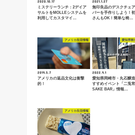
2020.10.17
2021.1.27
ミステリーランチ：2デイア
無印良品のデスクチェ
サルトをMOLLEシステムを
バーを手作りしよう！
利用してカスタマイ…
さんもOK！簡単な椅…
アメリカ生活情報
愛知県観
2019.5.7
2022.9.1
アメリカの返品文化は衝撃
愛知県岡崎市・丸石醸
的！
すすめイベント「二兎
SAKE BAR」情報…
アメリカ生活情報