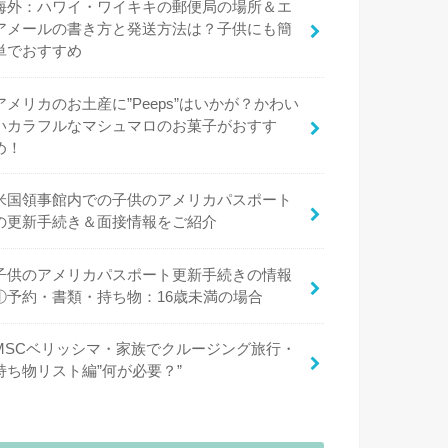
海外：ハワイ・ワイキキの郵便局の場所＆エ
アメールの書き方と発送方法は？子供にも簡
単でおすすめ
アメリカのお土産に”Peeps”はいかが？かわい
いカラフルなマシュマロのお菓子がおすす
め！
米国領事館内での子供のアメリカパスポート
の更新手続き＆面接情報をご紹介
子供のアメリカパスポート更新手続きの情報
①予約・書類・持ち物：16歳未満の場合
MSCベリッシマ・家族でクルージング旅行・
持ち物リスト編”何が必要？”