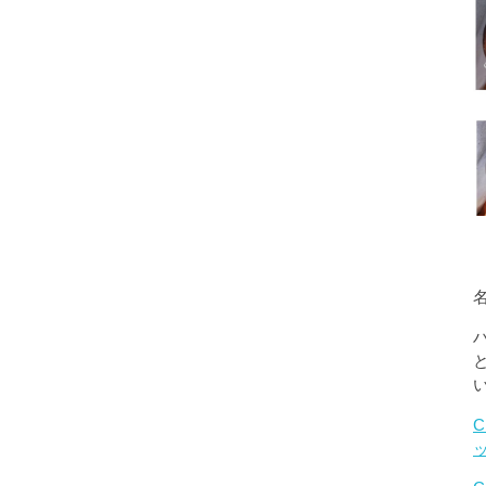
名
C
ッ