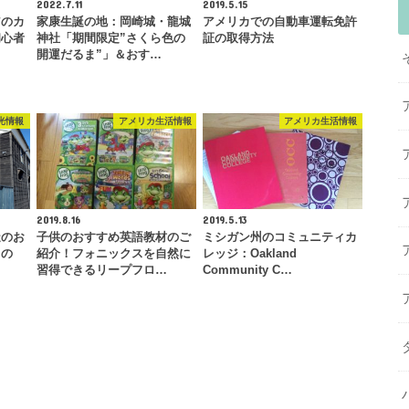
2022.7.11
2019.5.15
アのカ
家康生誕の地：岡崎城・龍城
アメリカでの自動車運転免許
初心者
神社「期間限定”さくら色の
証の取得方法
開運だるま”」＆おす…
光情報
アメリカ生活情報
アメリカ生活情報
2019.8.16
2019.5.13
造のお
子供のおすすめ英語教材のご
ミシガン州のコミュニティカ
宵の
紹介！フォニックスを自然に
レッジ：Oakland
習得できるリープフロ…
Community C…