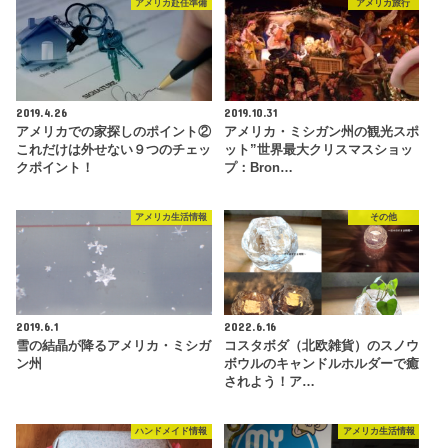
アメリカ赴任準備
アメリカ旅行
2019.4.26
2019.10.31
アメリカでの家探しのポイント②
アメリカ・ミシガン州の観光スポ
これだけは外せない９つのチェッ
ット”世界最大クリスマスショッ
クポイント！
プ：Bron…
アメリカ生活情報
その他
2019.6.1
2022.6.16
雪の結晶が降るアメリカ・ミシガ
コスタボダ（北欧雑貨）のスノウ
ン州
ボウルのキャンドルホルダーで癒
されよう！ア…
ハンドメイド情報
アメリカ生活情報