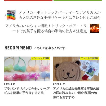
アメリカ・ポットラックパーティーでアメリカ人か
ら人気の意外な手作りケーキとは？レシピもご紹介
アメリカのハロウィン情報！トリック・オア・トリ
ートでお菓子を配る場合の準備の仕方＆注意点
RECOMMEND
こちらの記事も人気です。
ハンドメイド情報
アメリカ生活情報
2019.8.10
2021.2.23
プラバンでリボンのかわいいヘア
アメリカの編み物教室＆英語の編
ゴムを簡単に手作りする方法
み図の読み方のご紹介!英語の勉
強にもおすすめ