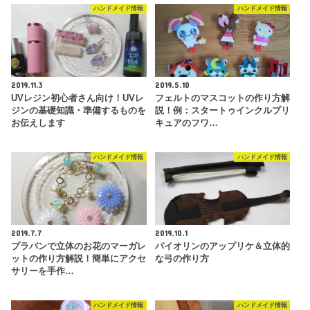
ハンドメイド情報
ハンドメイド情報
2019.11.3
2019.5.10
UVレジン初心者さん向け！UVレ
フェルトのマスコットの作り方解
ジンの基礎知識・準備するものを
説！例：スタートゥインクルプリ
お伝えします
キュアのフワ…
ハンドメイド情報
ハンドメイド情報
2019.7.7
2019.10.1
プラバンで立体のお花のマーガレ
バイオリンのアップリケ＆立体的
ットの作り方解説！簡単にアクセ
な弓の作り方
サリーを手作…
ハンドメイド情報
ハンドメイド情報