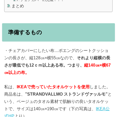
まとめ
準備するもの
・チェアカバーにしたい布…ポエングのシートクッショ
ンの長さが、縦128㎝×横55㎝なので、
それより縦横の長
さが最低でも12ｃｍ以上ある布。つまり、
縦140㎝×横67
㎝以上の布。
私は、
IKEAで売っていたタオルケットを使用
しました。
商品名は、
”STRANDVALLMO ストランドヴァッルモ”
と
いう、ベージュのタオル素材で肌触りの良いタオルケッ
トで、サイズは140㎝×190㎝です（下の写真は、
IKEA公
式HP
より）。