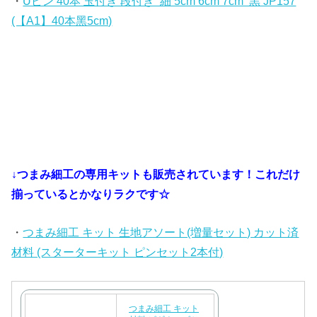
・
Uピン 40本 玉付き 段付き 細 5cm 6cm 7cm 黒 JP157
(【A1】40本黑5cm)
↓つまみ細工の専用キットも販売されています！これだけ
揃っているとかなりラクです☆
・
つまみ細工 キット 生地アソート(増量セット) カット済
材料 (スターターキット ピンセット2本付)
つまみ細工 キット