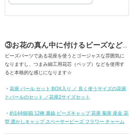
③お花の真ん中に付けるビーズなど
…
ビーズパーツである花座を使うとゴージャスな雰囲気に
なりますし、つまみ細工用花芯（ペップ）などを使用す
ると本格的な感じになります☆
・
花座 パール セット BOX入り ／ 良く使うサイズの花座
とパールのセット ／花座2サイズセット
・
約144個/箱 12種 真鍮 ビーズキャップ 花座 菊座 座金 花
型 透かしキャップ スペーサービーズ フラワー チャーム