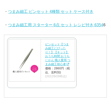
・
つまみ細工 ピンセット 4種類 セット ケース付き
・
つまみ細工用 スターター 6点 セット レシピ付き 6354
6
ピンセット【つま
み細工にぴった
り！】【キット】
おうち時間 おうち
じかん 職人愛用 つ
まみ細工初心者
価格：2860円（税
込、送料別)
(2022/9/26時点)