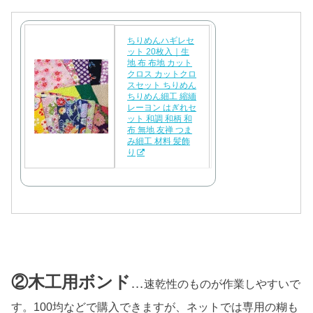
ちりめんハギレセ
ット 20枚入｜生
地 布 布地 カット
クロス カットクロ
スセット ちりめん
ちりめん細工 縮緬
レーヨン はぎれセ
ット 和調 和柄 和
布 無地 友禅 つま
み細工 材料 髪飾
り
②木工用ボンド
…
速乾性のものが作業しやすいで
す。100均などで購入できますが、ネットでは専用の糊も