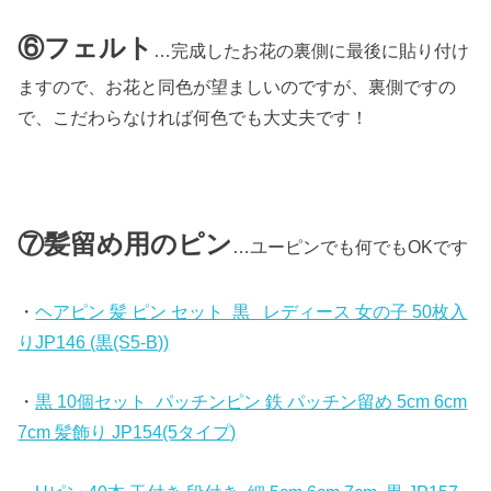
⑥フェルト
…完成したお花の裏側に最後に貼り付け
ますので、お花と同色が望ましいのですが、裏側ですの
で、こだわらなければ何色でも大丈夫です！
⑦髪留め用のピン
…ユーピンでも何でもOKです
・
ヘアピン 髪 ピン セット 黒 レディース 女の子 50枚入
りJP146 (黒(S5-B))
・
黒 10個セット パッチンピン 鉄 パッチン留め 5cm 6cm
7cm 髪飾り JP154(5タイプ)