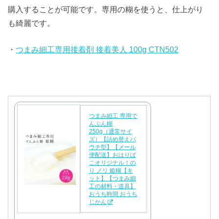
購入することが可能です。専用の糊を使うと、仕上がり
も綺麗です。
・
つまみ細工専用接着剤 接着美人 100g CTN502
つまみ細工 専用で
んぷん糊
250g（通常サイ
ズ）【詰め替えパ
ウチ型】【メール
便配送】おはりば
こオリジナル！の
り ノリ 姫糊【キ
ット】【つまみ細
工の材料・道具】
おうち時間 おうち
じかん