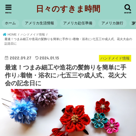
日々のすきま時間
menu
search
ホーム
アメリカ生活情報
アメリカ赴任準備
アメリカ旅行
HOME
ハンドメイド情報
最速！つまみ細工や造花の髪飾りを簡単に手作り♪着物・浴衣に♪七五三や成人式、花火大会の
記念日に
2022.09.27
2024.01.15
ハンドメイド情報
最速！つまみ細工や造花の髪飾りを簡単に手
作り♪着物・浴衣に♪七五三や成人式、花火大
会の記念日に