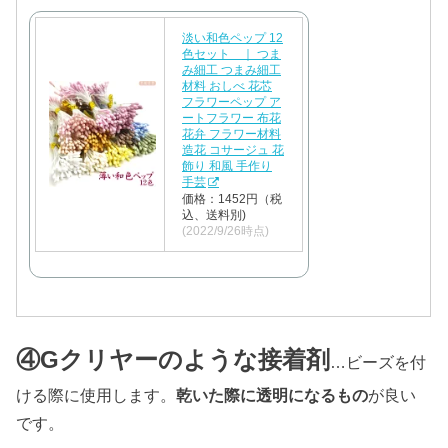
淡い和色ペップ 12
色セット ｜ つま
み細工 つまみ細工
材料 おしべ 花芯
フラワーペップ ア
ートフラワー 布花
花弁 フラワー材料
造花 コサージュ 花
飾り 和風 手作り
手芸
価格：1452円（税
込、送料別)
(2022/9/26時点)
④Gクリヤーのような接着剤
…ビーズを付
ける際に使用します。
乾いた際に透明になるもの
が良い
です。