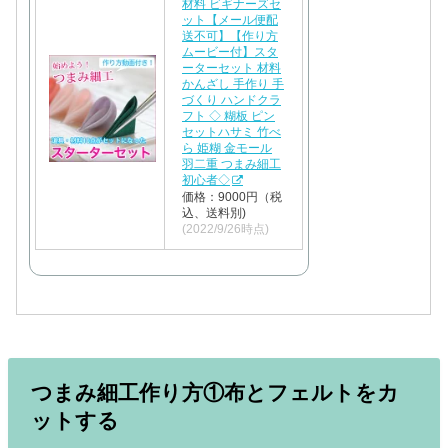
材料 ビギナーズセ
ット【メール便配
送不可】【作り方
ムービー付】スタ
ーターセット 材料
かんざし 手作り 手
づくり ハンドクラ
フト ◇ 糊板 ピン
セットハサミ 竹べ
ら 姫糊 金モール
羽二重 つまみ細工
初心者◇
価格：9000円（税
込、送料別)
(2022/9/26時点)
つまみ細工作り方①布とフェルトをカ
ットする