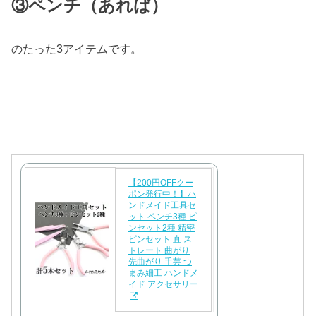
③ペンチ（あれば）
のたった3アイテムです。
【200円OFFクー
ポン発行中！】ハ
ンドメイド工具セ
ット ペンチ3種 ピ
ンセット2種 精密
ピンセット 直 ス
トレート 曲がり
先曲がり 手芸 つ
まみ細工 ハンドメ
イド アクセサリー