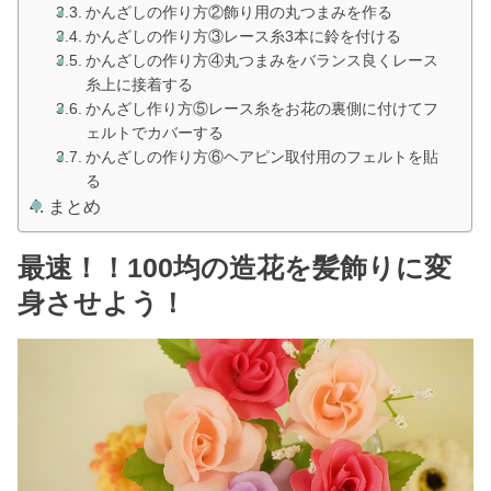
かんざしの作り方②飾り用の丸つまみを作る
かんざしの作り方③レース糸3本に鈴を付ける
かんざしの作り方④丸つまみをバランス良くレース
糸上に接着する
かんざし作り方⑤レース糸をお花の裏側に付けてフ
ェルトでカバーする
かんざしの作り方⑥ヘアピン取付用のフェルトを貼
る
まとめ
最速！！100均の造花を髪飾りに変
身させよう！