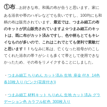
①布
…お好きな布。和風の布が合うと思います。家に
ある浴衣や帯のハギレなどでも良いですし、100均にも和
柄の布は販売されています。
最近では、つまみ細工の布
のキットが沢山販売されていますよ☆つまみ細工のキッ
トは、既に布がカット済みですし、色や柄もとてもキレ
イなものが多いので、これはこれでとても便利で素敵だ
と思います！！
ちなみに私は、亡くなった祖母がのこし
てくれた浴衣の帯？がシミも多くて帯として使用できな
かったため、その布をリメイクすることにしました。
・
つまみ細工 ちりめん カット済み 生地 座金 付き 14色
各10枚入り (ピンク(花座付き))
・
つまみ細工 材料キット ちりめん 生地 カット済み グラ
デーション色 カラフル虹色 300枚入り