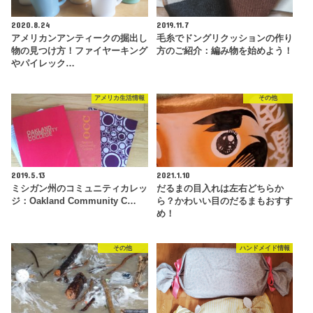
2020.8.24
2019.11.7
アメリカンアンティークの掘出し
毛糸でドングリクッションの作り
物の見つけ方！ファイヤーキング
方のご紹介：編み物を始めよう！
やパイレック…
アメリカ生活情報
その他
2019.5.13
2021.1.10
ミシガン州のコミュニティカレッ
だるまの目入れは左右どちらか
ジ：Oakland Community C…
ら？かわいい目のだるまもおすす
め！
その他
ハンドメイド情報