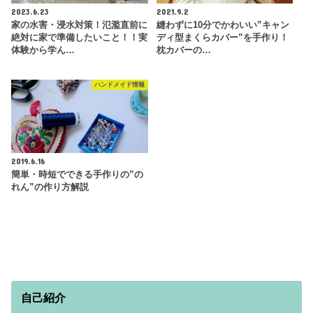
2023.6.23
2021.9.2
家の水害・浸水対策！氾濫直前に
縫わずに10分でかわいい”キャン
絶対に家で準備したいこと！！実
ディ型まくらカバー”を手作り！
体験から学ん…
枕カバーの…
ハンドメイド情報
2019.6.16
簡単・時短でできる手作りの”の
れん”の作り方解説
自己紹介