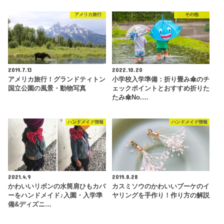
アメリカ旅行
その他
2019.7.13
2022.10.20
アメリカ旅行！グランドティトン
小学校入学準備：折り畳み傘のチ
国立公園の風景・動物写真
ェックポイントとおすすめ折りた
たみ傘No.…
ハンドメイド情報
ハンドメイド情報
2021.4.9
2019.8.28
かわいいリボンの水筒肩ひもカバ
カスミソウのかわいいブーケのイ
ーをハンドメイド♪入園・入学準
ヤリングを手作り！作り方の解説
備&ディズニ…