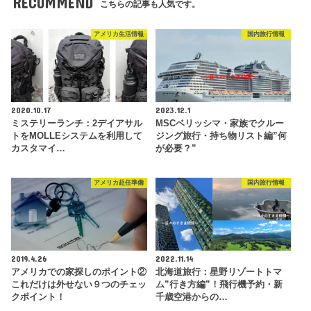
RECOMMEND
こちらの記事も人気です。
アメリカ生活情報
国内旅行情報
2020.10.17
2023.12.1
ミステリーランチ：2デイアサル
MSCベリッシマ・家族でクルー
トをMOLLEシステムを利用して
ジング旅行・持ち物リスト編”何
カスタマイ…
が必要？”
アメリカ赴任準備
国内旅行情報
2019.4.26
2022.11.14
アメリカでの家探しのポイント②
北海道旅行：星野リゾートトマ
これだけは外せない９つのチェッ
ム”行き方編”！飛行機予約・新
クポイント！
千歳空港からの…