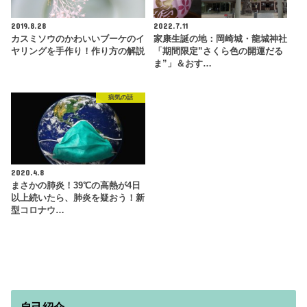
2019.8.28
2022.7.11
カスミソウのかわいいブーケのイ
家康生誕の地：岡崎城・龍城神社
ヤリングを手作り！作り方の解説
「期間限定”さくら色の開運だる
ま”」＆おす…
病気の話
2020.4.8
まさかの肺炎！39℃の高熱が4日
以上続いたら、肺炎を疑おう！新
型コロナウ…
自己紹介