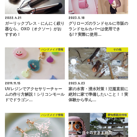
2022.4.21
2023.5.18
ガーリックプレス・にんにく絞り
グリローズのランドセルに市販の
器なら、OXO（オクソー）がお
ランドセルカバーは使用でき
すすめ！
る!？実際に使用…
ハンドメイド情報
その他
2019.11.15
2023.6.23
UVレジンでアクセサリーチャー
家の水害・浸水対策！氾濫直前に
ムの作り方解説！シリコンモール
絶対に家で準備したいこと！！実
ドでドラゴン…
体験から学ん…
ハンドメイド情報
愛知県観光情報