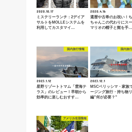
2020.10.17
2020.4.16
ミステリーランチ：2デイア
還暦や古希のお祝い！
サルトをMOLLEシステムを
ちゃんこの代わりにス
利用してカスタマイ…
マリオの帽子と髭を手
国内旅行情報
国内旅
2023.1.12
2023.12.1
星野リゾートトマム「雲海テ
MSCベリッシマ・家族
ラス」のレビュー！早朝から
ージング旅行・持ち物
効率的に楽しむおすす…
編”何が必要？”
アメリカ生活情報