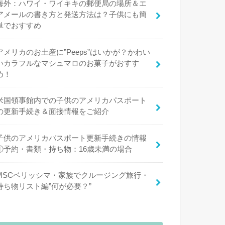
海外：ハワイ・ワイキキの郵便局の場所＆エ
アメールの書き方と発送方法は？子供にも簡
単でおすすめ
アメリカのお土産に”Peeps”はいかが？かわい
いカラフルなマシュマロのお菓子がおすす
め！
米国領事館内での子供のアメリカパスポート
の更新手続き＆面接情報をご紹介
子供のアメリカパスポート更新手続きの情報
①予約・書類・持ち物：16歳未満の場合
MSCベリッシマ・家族でクルージング旅行・
持ち物リスト編”何が必要？”