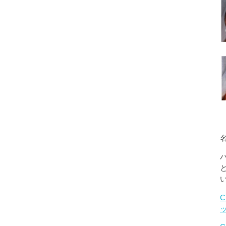
名
C
ッ