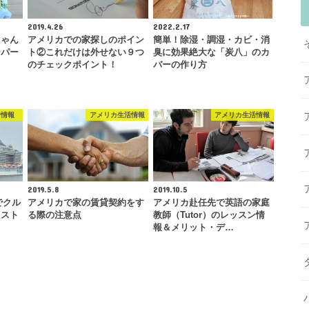
2019.4.26
2022.2.17
ちゃん
アメリカでの家探しのポイン
簡単！除湿・調湿・カビ・消
ーパー
ト②これだけは外せない９つ
臭に効果絶大な「炭八」のカ
…
のチェックポイント！
バーの作り方
行情報
アメリカ生活情報
アメリカ生活情報
2019.5.8
2019.10.5
でクル
アメリカで家の賃貸契約をす
アメリカ赴任先で英語の家庭
リスト
る際の注意点
教師（Tutor）のレッスン情
報＆メリット・デ…