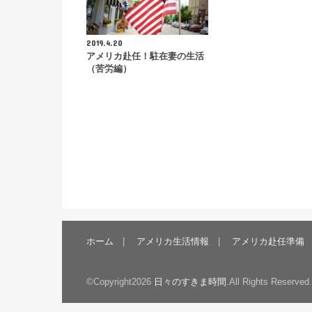
2019.4.20
アメリカ赴任！駐在妻の生活
（苦労編）
ホーム
アメリカ生活情報
アメリカ赴任準備
©Copyright2026
日々のすきま時間
.All Rights Reserved.