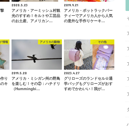
2020.5.23
2019.9.21
衝撃
アメリカ・アーミッシュ村観
アメリカ・ポットラックパー
光のすすめ！キルトや工芸品
ティーでアメリカ人から人気
のお土産、アメリカン…
の意外な手作りケーキ…
ド情報
アメリカの動物
その他
2019.5.20
2023.4.27
の作り
アメリカ・ミシガン州の野鳥
グリローズのランドセル☆通
れのキ
を楽しむ！その②：ハチドリ
学バッグもグリローズがおす
…
（Hummingbi…
すめでかわいい！我が…