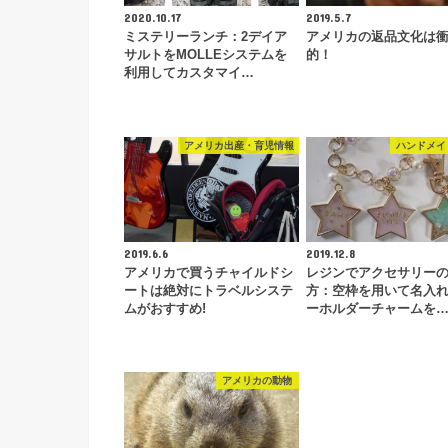
2020.10.17
2019.5.7
ミステリーランチ：2デイア
アメリカの返品文化は
サルトをMOLLEシステムを
的！
利用してカスタマイ…
アメリカ出産・育児情報
ハンドメイ
2019.6.6
2019.12.8
アメリカで買うチャイルドシ
レジンでアクセサリー
ートは絶対にトラベルシステ
方：空枠を用いて名入
ムがおすすめ!
ーホルダーチャームを
アメリカの動物