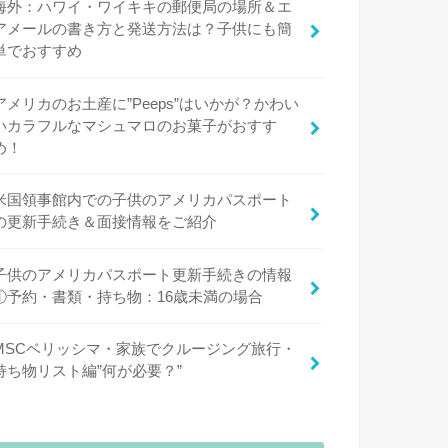
海外：ハワイ・ワイキキの郵便局の場所＆エ
アメールの書き方と発送方法は？子供にも簡
単でおすすめ
アメリカのお土産に”Peeps”はいかが？かわい
いカラフルなマシュマロのお菓子がおすす
め！
米国領事館内での子供のアメリカパスポート
の更新手続き＆面接情報をご紹介
子供のアメリカパスポート更新手続きの情報
①予約・書類・持ち物：16歳未満の場合
MSCベリッシマ・家族でクルージング旅行・
持ち物リスト編”何が必要？”