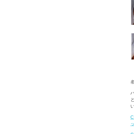
名
C
ッ