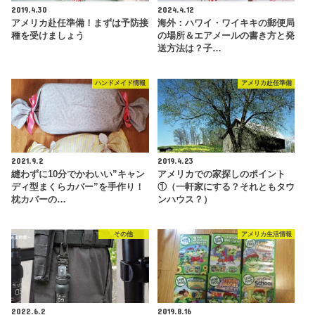
2019.4.30
2024.4.12
アメリカ赴任準備！まずは予防接
海外：ハワイ・ワイキキの郵便局
種を受けましょう
の場所＆エアメールの書き方と発
送方法は？子…
ハンドメイド情報
アメリカ赴任準備
2021.9.2
2019.4.23
縫わずに10分でかわいい”キャン
アメリカでの家探しのポイント
ディ型まくらカバー”を手作り！
①（一軒家にする？それともタウ
枕カバーの…
ンハウス？）
その他
アメリカ生活情報
2022.6.2
2019.8.16