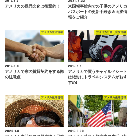
2019.5.7
2024.2.22
アメリカの返品文化は衝撃的！
米国領事館内での子供のアメリカ
パスポートの更新手続き＆面接情
報をご紹介
アメリカ生活情報
アメリカ出産・育児情報
2019.5.8
2019.6.6
アメリカで家の賃貸契約をする際
アメリカで買うチャイルドシート
の注意点
は絶対にトラベルシステムがおす
すめ!
アメリカ生活情報
アメリカ生活情報
2020.1.8
2019.4.20