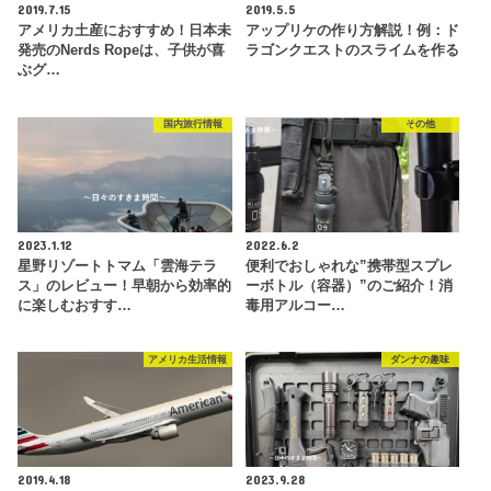
2019.7.15
2019.5.5
アメリカ土産におすすめ！日本未
アップリケの作り方解説！例：ド
発売のNerds Ropeは、子供が喜
ラゴンクエストのスライムを作る
ぶグ…
国内旅行情報
その他
2023.1.12
2022.6.2
星野リゾートトマム「雲海テラ
便利でおしゃれな”携帯型スプレ
ス」のレビュー！早朝から効率的
ーボトル（容器）”のご紹介！消
に楽しむおすす…
毒用アルコー…
アメリカ生活情報
ダンナの趣味
2019.4.18
2023.9.28