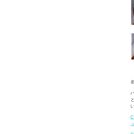
名
C
ッ