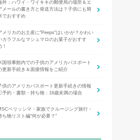
海外：ハワイ・ワイキキの郵便局の場所＆エ
アメールの書き方と発送方法は？子供にも簡
単でおすすめ
アメリカのお土産に”Peeps”はいかが？かわい
いカラフルなマシュマロのお菓子がおすす
め！
米国領事館内での子供のアメリカパスポート
の更新手続き＆面接情報をご紹介
子供のアメリカパスポート更新手続きの情報
①予約・書類・持ち物：16歳未満の場合
MSCベリッシマ・家族でクルージング旅行・
持ち物リスト編”何が必要？”