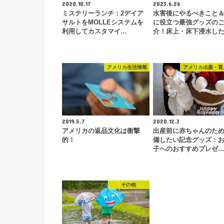
2020.10.17
2023.6.26
ミステリーランチ：2デイア
水害後にやるべきこと
サルトをMOLLEシステムを
に役立つ最強グッズの
利用してカスタマイ…
介！床上・床下浸水し
アメリカ生活情報
アメリカ出産・育
2019.5.7
2020.12.3
アメリカの返品文化は衝撃
出産前に赤ちゃんのた
的！
備したい記念グッズ：
子へのおすすめプレゼ
その他