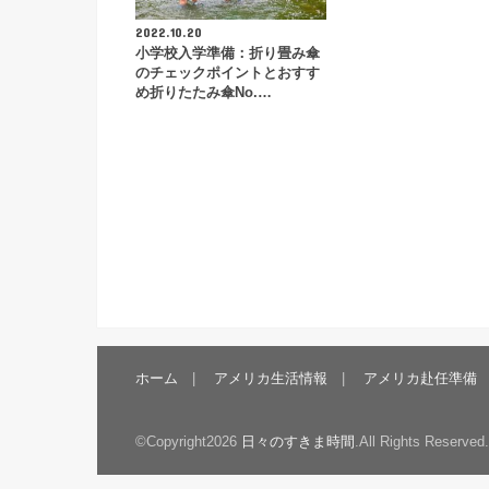
2022.10.20
小学校入学準備：折り畳み傘
のチェックポイントとおすす
め折りたたみ傘No.…
ホーム
アメリカ生活情報
アメリカ赴任準備
©Copyright2026
日々のすきま時間
.All Rights Reserved.