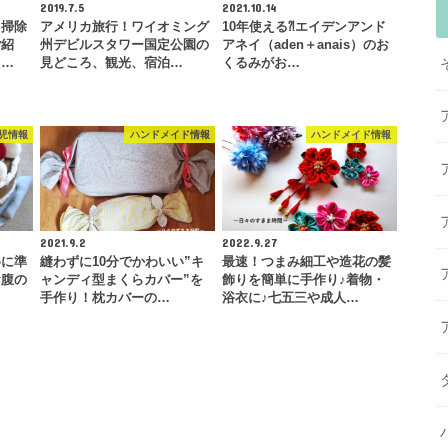
2019.7.5
2021.10.14
＆掃除
アメリカ旅行！ワイオミング
10年使える⁈エイデンアンド
ご紹
州デビルスタワー国定公園の
アネイ（aden＋anais）のお
た…
見どころ、観光、宿泊…
くるみがお…
児情報
ハンドメイド情報
ハンドメイド情報
2021.9.2
2022.9.27
めに準
縫わずに10分でかわいい”キ
最速！つまみ細工や造花の髪
お腹の
ャンディ型まくらカバー”を
飾りを簡単に手作り♪着物・
…
手作り！枕カバーの…
浴衣に♪七五三や成人…