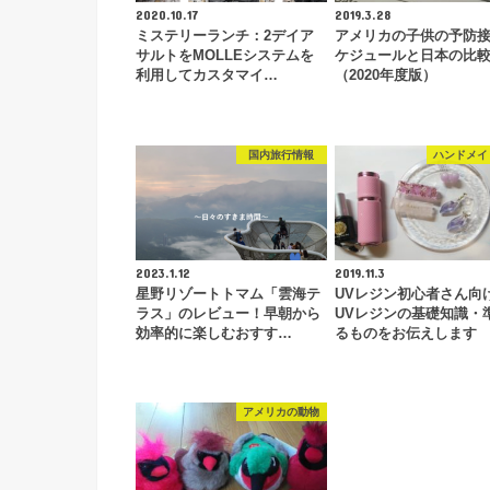
2020.10.17
2019.3.28
ミステリーランチ：2デイア
アメリカの子供の予防
サルトをMOLLEシステムを
ケジュールと日本の比
利用してカスタマイ…
（2020年度版）
国内旅行情報
ハンドメイ
2023.1.12
2019.11.3
星野リゾートトマム「雲海テ
UVレジン初心者さん向
ラス」のレビュー！早朝から
UVレジンの基礎知識・
効率的に楽しむおすす…
るものをお伝えします
アメリカの動物