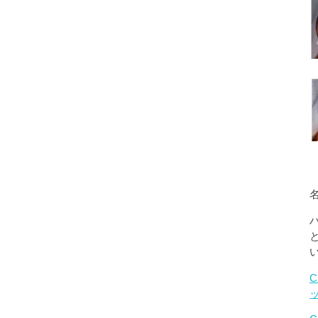
名
C
ッ