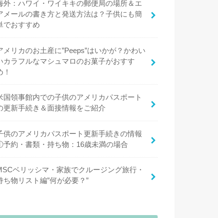
海外：ハワイ・ワイキキの郵便局の場所＆エ
アメールの書き方と発送方法は？子供にも簡
単でおすすめ
アメリカのお土産に”Peeps”はいかが？かわい
いカラフルなマシュマロのお菓子がおすす
め！
米国領事館内での子供のアメリカパスポート
の更新手続き＆面接情報をご紹介
子供のアメリカパスポート更新手続きの情報
①予約・書類・持ち物：16歳未満の場合
MSCベリッシマ・家族でクルージング旅行・
持ち物リスト編”何が必要？”