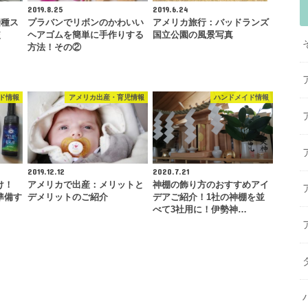
2019.8.25
2019.6.24
接種ス
プラバンでリボンのかわいい
アメリカ旅行：バッドランズ
較
ヘアゴムを簡単に手作りする
国立公園の風景写真
方法！その②
ド情報
アメリカ出産・育児情報
ハンドメイド情報
2019.12.12
2020.7.21
け！
アメリカで出産：メリットと
神棚の飾り方のおすすめアイ
準備す
デメリットのご紹介
デアご紹介！1社の神棚を並
べて3社用に！伊勢神…